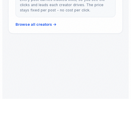
clicks and leads each creator drives. The price
stays fixed per post - no cost per click.
Browse all creators
→
New to creator-led growth?
What creator-led growth is
·
What it costs
·
How to launch a campaign
·
Platform comparison 2026
·
CPL benchmarks