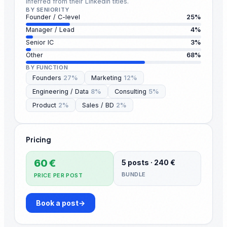
inferred from their LinkedIn titles.
BY SENIORITY
Founder / C-level
25
%
Manager / Lead
4
%
Senior IC
3
%
Other
68
%
BY FUNCTION
Founders
27
%
Marketing
12
%
Engineering / Data
8
%
Consulting
5
%
Product
2
%
Sales / BD
2
%
Pricing
60 €
5 posts · 240 €
BUNDLE
PRICE PER POST
Book a post
→