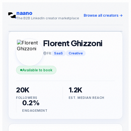
naano
Browse all creators
→
The B2B LinkedIn creator marketplace
Florent Ghizzoni
FR
SaaS
Creative
Available to book
20K
1.2K
FOLLOWERS
EST. MEDIAN REACH
0.2%
ENGAGEMENT