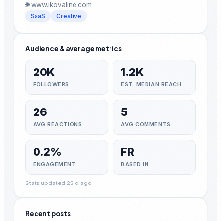
🌐 www.ikovaline.com
SaaS
Creative
Audience & average metrics
20K
1.2K
FOLLOWERS
EST. MEDIAN REACH
26
5
AVG REACTIONS
AVG COMMENTS
0.2%
FR
ENGAGEMENT
BASED IN
Stats updated 25 d ago
Recent posts