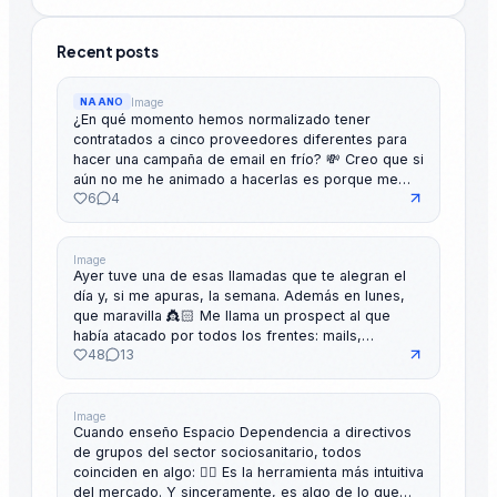
Recent posts
Image
NAANO
¿En qué momento hemos normalizado tener
contratados a cinco proveedores diferentes para
hacer una campaña de email en frío? 💸 Creo que si
aún no me he animado a hacerlas es porque me
6
4
produce ansiedad tener que entender tantas
herramientas... (sí, y porque me encanta hablar por
teléfono, también) 👸🏻 Algunos CEOs y directores
de ventas me cuentan que están pagando cientos
Image
Ayer tuve una de esas llamadas que te alegran el
de euros al mes (alguno llega a las 4 cifras) en un
día y, si me apuras, la semana. Además en lunes,
stack de outbound que tiene más ingredientes que
que maravilla 👸🏻 Me llama un prospect al que
las recetas de mi abuela: el proveedor de inboxes
había atacado por todos los frentes: mails,
por un lado, la herramienta de data por otro, el
48
13
llamadas y mensajes por aquí. El, súper amable,
software de enriquecimiento, el de verificación y el
siempre me postergaba la conversación. Trabaja
secuenciador. Hasta cinco proveedores. Cinco
en una empresa con la que queremos trabajar en
márgenes de beneficio que se esfuman de sus
INITSCS. De hecho, desde el día en que empecé a
Image
bolsillos. Un facto doloroso: se dice que la tasa
Cuando enseño Espacio Dependencia a directivos
trabajar con Daniel Brull Rovira le pusimos el
media de respuesta en B2B ha caído del 4,5% al
de grupos del sector sociosanitario, todos
máximo de estrellitas en el CRM, porque era
1,1% en los últimos cinco años. El cold email se ha
coinciden en algo: 👉🏻 Es la herramienta más intuitiva
prioridad absoluta hablar con ellos cuanto antes.
convertido en una commodity. El esfuerzo es el
del mercado. Y sinceramente, es algo de lo que
Tras mis varios intentos fallidos, me llega una