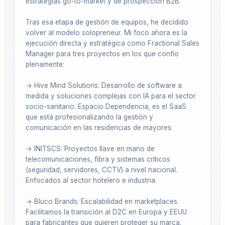
estrategias go-to-market y de prospección B2B.

Tras esa etapa de gestión de equipos, he decidido 
volver al modelo solopreneur. Mi foco ahora es la 
ejecución directa y estratégica como Fractional Sales 
Manager para tres proyectos en los que confío 
plenamente:

→ Hive Mind Solutions: Desarrollo de software a 
medida y soluciones complejas con IA para el sector 
socio-sanitario. Espacio Dependencia, es el SaaS 
que está profesionalizando la gestión y 
comunicación en las residencias de mayores.

→ INITSCS: Proyectos llave en mano de 
telecomunicaciones, fibra y sistemas críticos 
(seguridad, servidores, CCTV) a nivel nacional. 
Enfocados al sector hotelero e industria. 

→ Bluco Brands: Escalabilidad en marketplaces. 
Facilitamos la transición al D2C en Europa y EEUU 
para fabricantes que quieren proteger su marca.
