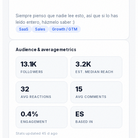
Siempre pienso que nadie lee esto, así que si lo has 
leído entero, házmelo saber :)
SaaS
Sales
Growth / GTM
Audience & average metrics
13.1K
3.2K
FOLLOWERS
EST. MEDIAN REACH
32
15
AVG REACTIONS
AVG COMMENTS
0.4%
ES
ENGAGEMENT
BASED IN
Stats updated 45 d ago