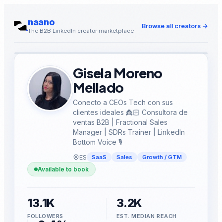
naano
Browse all creators
→
The B2B LinkedIn creator marketplace
Gisela Moreno
Mellado
Conecto a CEOs Tech con sus
clientes ideales 👸🏻 Consultora de
ventas B2B | Fractional Sales
Manager | SDRs Trainer | LinkedIn
Bottom Voice 🎙️
ES
SaaS
Sales
Growth / GTM
Available to book
13.1K
3.2K
FOLLOWERS
EST. MEDIAN REACH